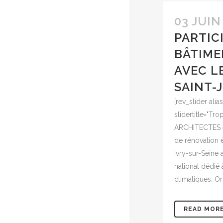
03 JUIN
PARTIC
BÂTIME
AVEC L
SAINT-
[rev_slider al
slidertitle="Tr
ARCHITECTES es
de rénovation é
Ivry-sur-Seine
national dédié à
climatiques. Org
READ MOR