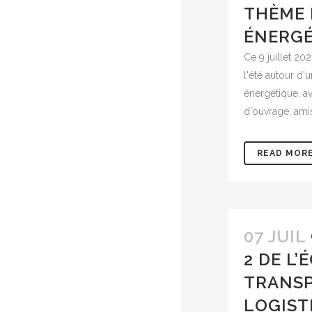
THÈME 
ÉNERGÉ
Ce 9 juillet 20
l'été autour d'u
énergétique, av
d'ouvrage, amis,
READ MOR
07 JUIL
2 DE L’
TRANSP
LOGIST