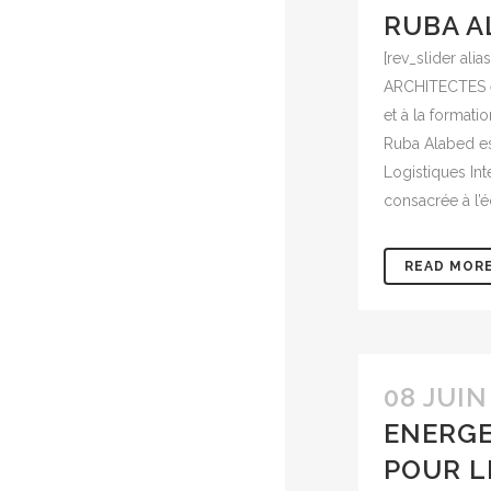
RUBA A
[rev_slider alia
ARCHITECTES es
et à la format
Ruba Alabed es
Logistiques Int
consacrée à l’é
READ MOR
08 JUIN
ENERGE
POUR L