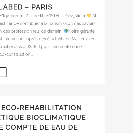
LABED – PARIS
s="lgv-comm-1" slidertitle="ISTELI"][/rev_slider]
AR
t fier de contribuer à la transmission des savoirs
ion des professionnels de demain.
Notre gérante
t intervenue auprès des étudiants de Master 2 en
ernationales à l’ISTELI pour une conférence
co-construction...
E
ECO-REHABILITATION
TIQUE BIOCLIMATIQUE
E COMPTE DE EAU DE