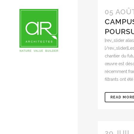
05 AOÛ
CAMPUS
POURSU
[rev_slider ali
[/rev_slider]Le
chantier du fu
œuvre est déso
récemment fran
filtrants ont é
READ MOR
29 JUIL