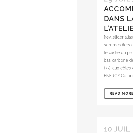
ACCOMP
DANS L
L’ATELI
[rev_slider alia
sommes fiers d
le cadre du pro
bas carbone de
(77), aux côté
ENERGY.Ce proje
READ MOR
10 JUIL