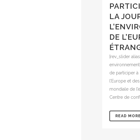
PARTIC
LA JOU
L’ENVI
DE L’EU
ÉTRAN
[rev_slider alia
environnement 
de participer à
l’Europe et des
mondiale de l’e
Centre de confé
READ MOR