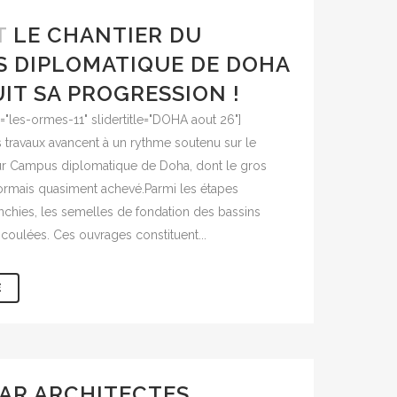
T
LE CHANTIER DU
 DIPLOMATIQUE DE DOHA
IT SA PROGRESSION !
as="les-ormes-11" slidertitle="DOHA aout 26"]
s travaux avancent à un rythme soutenu sur le
tur Campus diplomatique de Doha, dont le gros
rmais quasiment achevé.Parmi les étapes
chies, les semelles de fondation des bassins
té coulées. Ces ouvrages constituent...
E
AR ARCHITECTES