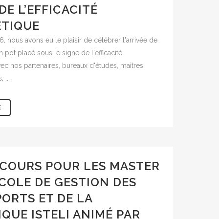
DE L’EFFICACITÉ
TIQUE
26, nous avons eu le plaisir de célébrer l'arrivée de
n pot placé sous le signe de l'efficacité
ec nos partenaires, bureaux d'études, maîtres
 ...
E
COURS POUR LES MASTER
ÉCOLE DE GESTION DES
ORTS ET DE LA
IQUE ISTELI ANIMÉ PAR