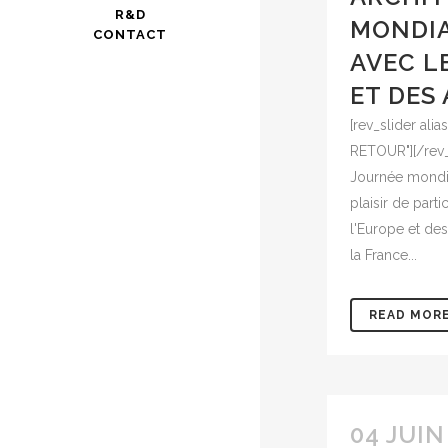
R&D
MONDIA
CONTACT
AVEC L
ET DES
[rev_slider ali
RETOUR"][/rev_s
Journée mondi
plaisir de part
l'Europe et des
la France...
READ MOR
04 JUIN