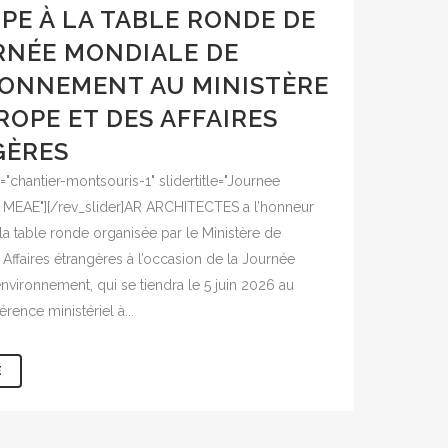
IPE À LA TABLE RONDE DE
RNÉE MONDIALE DE
RONNEMENT AU MINISTÈRE
ROPE ET DES AFFAIRES
GÈRES
s="chantier-montsouris-1" slidertitle="Journee
MEAE"][/rev_slider]AR ARCHITECTES a l’honneur
 la table ronde organisée par le Ministère de
 Affaires étrangères à l’occasion de la Journée
nvironnement, qui se tiendra le 5 juin 2026 au
rence ministériel à...
E