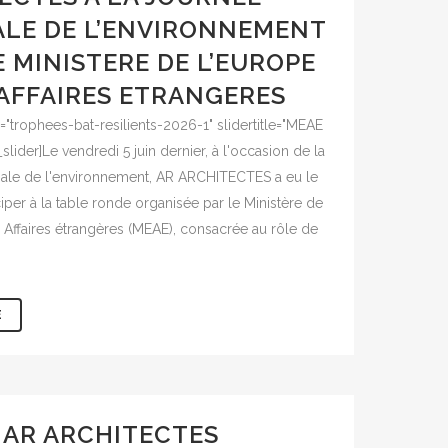
LE DE L’ENVIRONNEMENT
E MINISTERE DE L’EUROPE
 AFFAIRES ETRANGERES
as="trophees-bat-resilients-2026-1" slidertitle="MEAE
lider]Le vendredi 5 juin dernier, à l'occasion de la
ale de l'environnement, AR ARCHITECTES a eu le
iciper à la table ronde organisée par le Ministère de
 Affaires étrangères (MEAE), consacrée au rôle de
E
AR ARCHITECTES