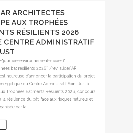
AR ARCHITECTES
IPE AUX TROPHÉES
NTS RÉSILIENTS 2026
E CENTRE ADMINISTRATIF
JUST
ias="journee-environnement-meae-1"
ophees bat resilients 2026"][/rev_slider]AR
t heureuse d’annoncer la participation du projet
nergétique du Centre Administratif Saint-Just à
 aux Trophées Bâtiments Résilients 2026, concours
 la résilience du bâti face aux risques naturels et
anisée par la...
E