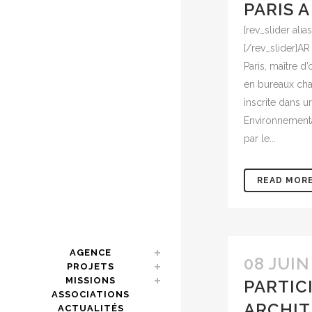
PARIS A
[rev_slider ali
[/rev_slider]A
Paris, maître d
en bureaux chau
inscrite dans 
Environnemental
par le...
READ MOR
AGENCE
08 JUIN
PROJETS
MISSIONS
PARTIC
ASSOCIATIONS
ARCHIT
ACTUALITÉS