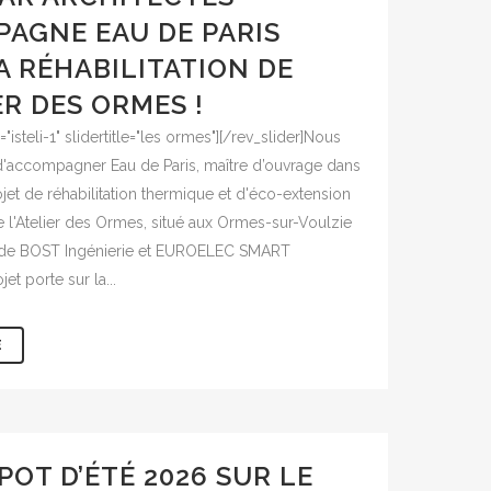
AGNE EAU DE PARIS
A RÉHABILITATION DE
ER DES ORMES !
s="isteli-1" slidertitle="les ormes"][/rev_slider]Nous
'accompagner Eau de Paris, maître d’ouvrage dans
jet de réhabilitation thermique et d'éco-extension
 l'Atelier des Ormes, situé aux Ormes-sur-Voulzie
s de BOST Ingénierie et EUROELEC SMART
t porte sur la...
E
POT D’ÉTÉ 2026 SUR LE