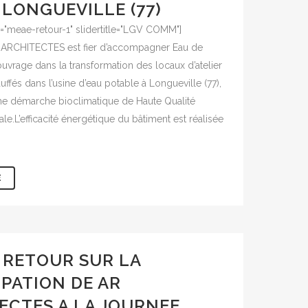
 LONGUEVILLE (77)
as="meae-retour-1" slidertitle="LGV COMM"]
R ARCHITECTES est fier d’accompagner Eau de
’ouvrage dans la transformation des locaux d’atelier
ffés dans l’usine d’eau potable à Longueville (77),
une démarche bioclimatique de Haute Qualité
e.L’efficacité énergétique du bâtiment est réalisée
E
RETOUR SUR LA
IPATION DE AR
ECTES A LA JOURNEE