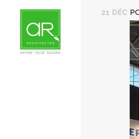
21 DÉC
PO