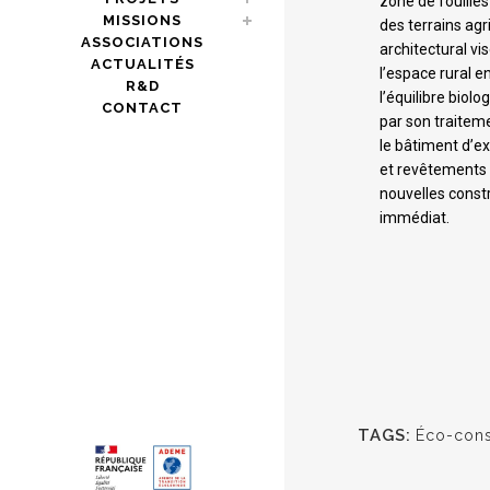
zone de fouille
MISSIONS
des terrains agr
ASSOCIATIONS
architectural vi
ACTUALITÉS
l’espace rural e
R&D
l’équilibre biolo
CONTACT
par son traitem
le bâtiment d’ex
et revêtements 
nouvelles const
immédiat.
TAGS:
Éco-cons