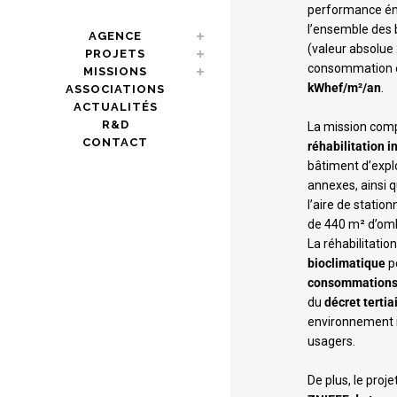
performance én
l’ensemble des
AGENCE
(valeur absolue 
PROJETS
consommation é
MISSIONS
kWhef/m²/an
.
ASSOCIATIONS
ACTUALITÉS
R&D
La mission com
CONTACT
réhabilitation i
bâtiment d’explo
annexes, ainsi
l’aire de statio
de 440 m² d’omb
La réhabilitation
bioclimatique
p
consommations
du
décret tertia
environnement in
usagers.
De plus, le proje