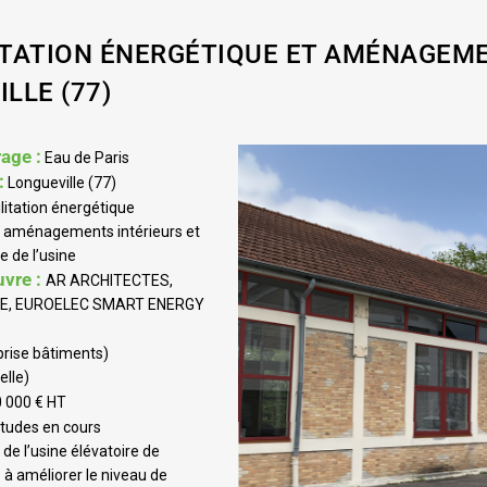
TATION ÉNERGÉTIQUE ET AMÉNAGEMEN
LLE (77)
age :
Eau de Paris
:
Longueville (77)
itation énergétique
t aménagements intérieurs et
e de l’usine
uvre :
AR ARCHI­TECTES,
IE, EUROELEC SMART ENERGY
rise bâtiments)
elle)
 000 € HT
tudes en cours
 de l’usine élévatoire de
e à améliorer le niveau de