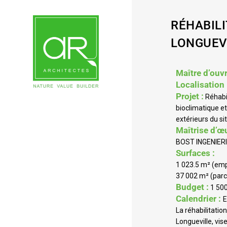
RÉHABILI
LONGUEVI
Maître d’ouvr
Localisation 
Projet :
Réhabil
bioclimatique e
extérieurs du sit
Maîtrise d’œ
BOST INGENIER
Surfaces :
1 023.5 m² (emp
37 002 m² (parc
Budget :
1 500
Calendrier :
E
La réhabilitation
Longueville, vis