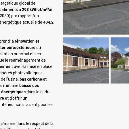
ergétique global de
 bâtiments à
293 kWhef/m²/an
2030) par rapport à la
nergétique actuelle de
404.2
prend la
rénovation et
ntérieure/extérieure
du
itation principal et ses
 que le réaménagement de
nnement avec la mise en place
rières photovoltaïques.
 de l’usine,
bas carbone
et
ermet une
baisse des
 énergétiques
dans le cadre
ire
et d’offrir un
térieur satisfaisant pour les
t s’insère dans le respect de la